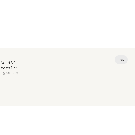
Top
aße 189
ütersloh
1 968 60