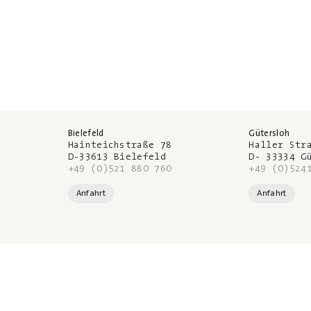
Bielefeld
Gütersloh
Hainteichstraße 78
Haller Str
D-33613 Bielefeld
D- 33334 G
+49 (0)521 880 760
+49 (0)524
Anfahrt
Anfahrt
pen
Service
Kanzlei
SOS – Was tun, wenn
Über uns